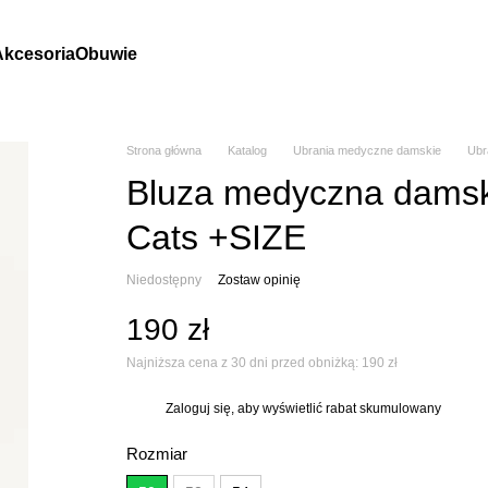
Akcesoria
Obuwie
Strona główna
Katalog
Ubrania medyczne damskie
Ubr
Bluza medyczna damsk
Cats +SIZE
Niedostępny
Zostaw opinię
190 zł
Najniższa cena z 30 dni przed obniżką:
190 zł
Zaloguj się
, aby wyświetlić rabat skumulowany
%
Rozmiar