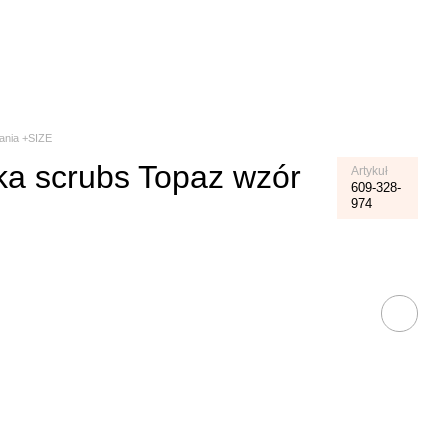
Koszyk
ania +SIZE
a scrubs Topaz wzór
Artykuł
609-328-
974