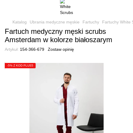
Katalog
Ubrania medyczne męskie
Fartuchy
Fartuchy White 
Fartuch medyczny męski scrubs
Amsterdam w kolorze białoszarym
Artykuł:
154-366-679
Zostaw opinię
-5% Z KOD PLUS5