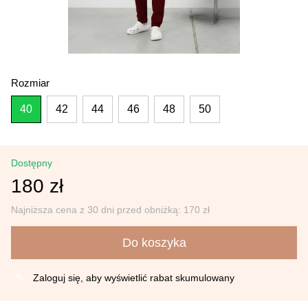
Rozmiar
40
42
44
46
48
50
Dostępny
180 zł
Najniższa cena z 30 dni przed obniżką:
170 zł
Do koszyka
Zaloguj się
, aby wyświetlić rabat skumulowany
%