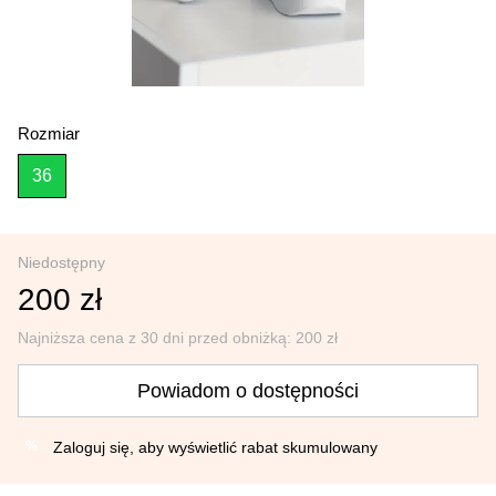
Rozmiar
36
Niedostępny
200 zł
Najniższa cena z 30 dni przed obniżką:
200 zł
Powiadom o dostępności
Zaloguj się
, aby wyświetlić rabat skumulowany
%