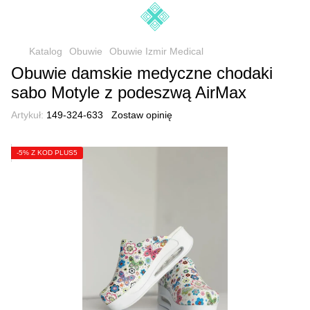
Katalog
Obuwie
Obuwie Izmir Medical
Obuwie damskie medyczne chodaki
sabo Motyle z podeszwą AirMax
Artykuł:
149-324-633
Zostaw opinię
-5% Z KOD PLUS5