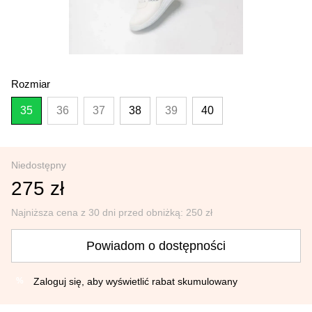
Rozmiar
35
36
37
38
39
40
Niedostępny
275 zł
Najniższa cena z 30 dni przed obniżką:
250 zł
Powiadom o dostępności
Zaloguj się
, aby wyświetlić rabat skumulowany
%