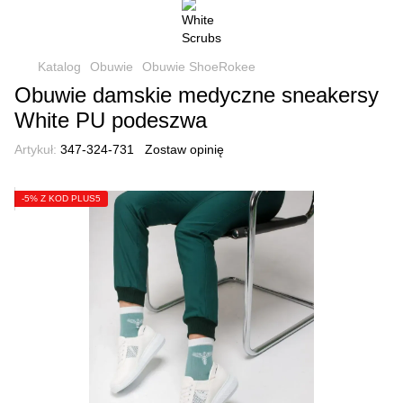
Katalog
Obuwie
Obuwie ShoeRokee
Obuwie damskie medyczne sneakersy
White PU podeszwa
Artykuł:
347-324-731
Zostaw opinię
-5% Z KOD PLUS5