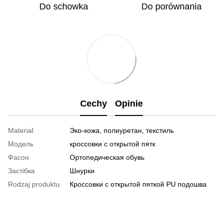
Do schowka
Do porównania
Cechy
Opinie
Material
Эко-кожа, полиуретан, текстиль
Модель
кроссовки с открытой пятк
Фасон
Ортопедическая обувь
Застібка
Шнурки
Rodzaj produktu
Кроссовки с открытой пяткой PU подошва