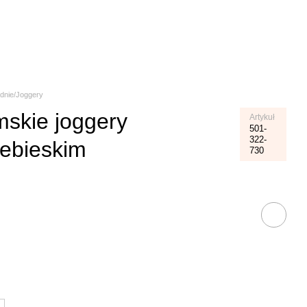
Koszyk
dnie/Joggery
skie joggery
Artykuł
501-
322-
iebieskim
730