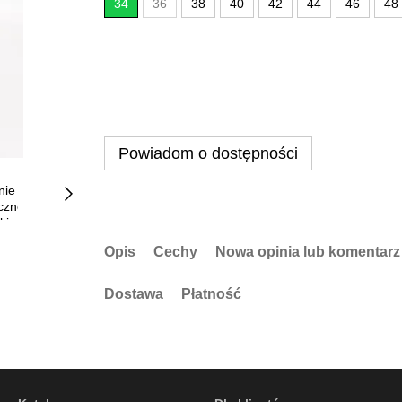
34
36
38
40
42
44
46
48
Powiadom o dostępności
Opis
Cechy
Nowa opinia lub komentarz
Dostawa
Płatność