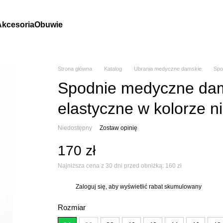
Akcesoria
Obuwie
Strona główna
Katalog
Ubrania medyczne damskie
Spo
Spodnie medyczne dam
elastyczne w kolorze n
Niedostępny
Zostaw opinię
170 zł
Najniższa cena z 30 dni przed obniżką:
160 zł
Zaloguj się
, aby wyświetlić rabat skumulowany
%
Rozmiar