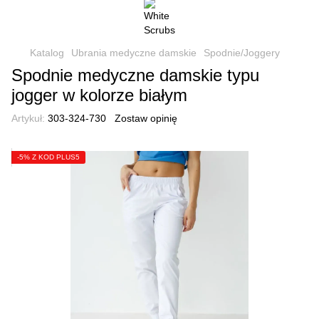
Katalog
Ubrania medyczne damskie
Spodnie/Joggery
Spodnie medyczne damskie typu
jogger w kolorze białym
Artykuł:
303-324-730
Zostaw opinię
-5% Z KOD PLUS5