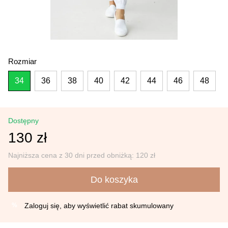
Rozmiar
34
36
38
40
42
44
46
48
Dostępny
130 zł
Najniższa cena z 30 dni przed obniżką:
120 zł
Do koszyka
Zaloguj się
, aby wyświetlić rabat skumulowany
%