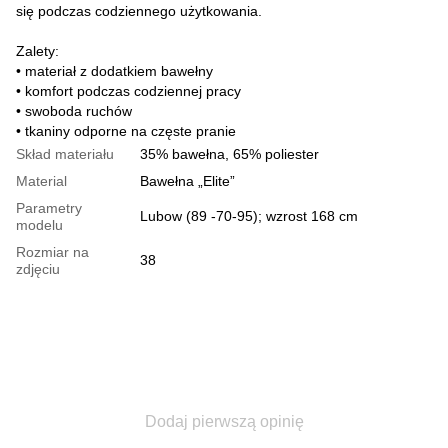
się podczas codziennego użytkowania.
Zalety:
• materiał z dodatkiem bawełny
• komfort podczas codziennej pracy
• swoboda ruchów
• tkaniny odporne na częste pranie
Skład materiału
35% bawełna, 65% poliester
Material
Bawełna „Elite”
Parametry
Lubow (89 -70-95); wzrost 168 cm
modelu
Rozmiar na
38
zdjęciu
Dodaj pierwszą opinię