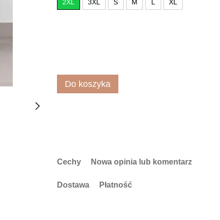
2XL
3XL
S
M
L
XL
Do koszyka
Cechy
Nowa opinia lub komentarz
Dostawa
Płatność