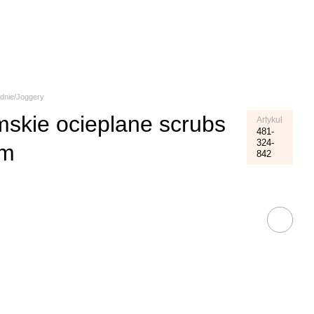
Koszyk
dnie/Joggery
skie ocieplane scrubs
Artykuł
481-
324-
ym
842