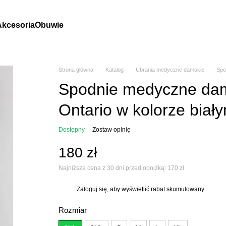
Akcesoria
Obuwie
Strona główna
Katalog
Ubrania medyczne damskie
Spo
Spodnie medyczne dam
Ontario w kolorze biał
Dostępny
Zostaw opinię
180 zł
Najniższa cena z 30 dni przed obniżką:
170 zł
Zaloguj się
, aby wyświetlić rabat skumulowany
%
Rozmiar