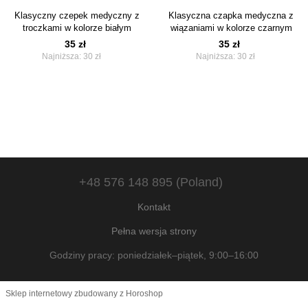
Klasyczny czepek medyczny z
Klasyczna czapka medyczna z
troczkami w kolorze białym
wiązaniami w kolorze czarnym
35 zł
35 zł
Najniższa:
30 zł
Najniższa:
30 zł
+48 576 148 895 (Poland)
Kontakt
Pełna wersja strony
Godziny pracy: poniedziałek–piątek, 9:00–16:00
Sklep internetowy zbudowany z Horoshop