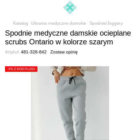
Katalog
Ubrania medyczne damskie
Spodnie/Joggery
Spodnie medyczne damskie ocieplane
scrubs Ontario w kolorze szarym
Artykuł:
481-328-842
Zostaw opinię
-5% Z KOD PLUS5