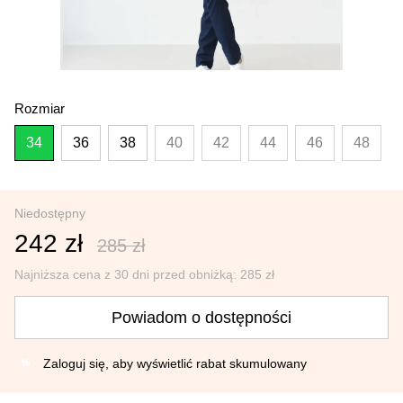
Rozmiar
34
36
38
40
42
44
46
48
Niedostępny
242 zł
285 zł
Najniższa cena z 30 dni przed obniżką:
285 zł
Powiadom o dostępności
Zaloguj się
, aby wyświetlić rabat skumulowany
%