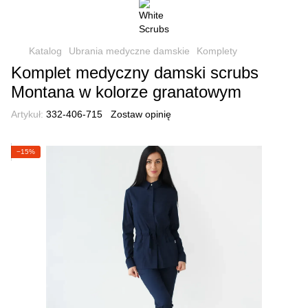
Katalog
Ubrania medyczne damskie
Komplety
Komplet medyczny damski scrubs
Montana w kolorze granatowym
Artykuł:
332-406-715
Zostaw opinię
−15%