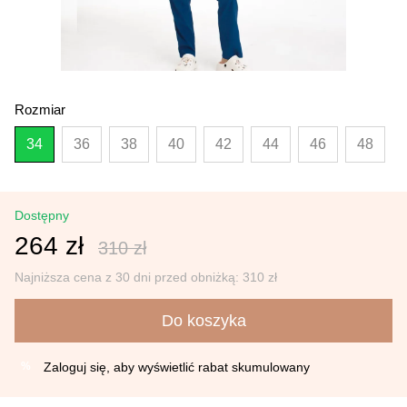
Rozmiar
34
36
38
40
42
44
46
48
Dostępny
264 zł
310 zł
Najniższa cena z 30 dni przed obniżką:
310 zł
Do koszyka
Zaloguj się
, aby wyświetlić rabat skumulowany
%