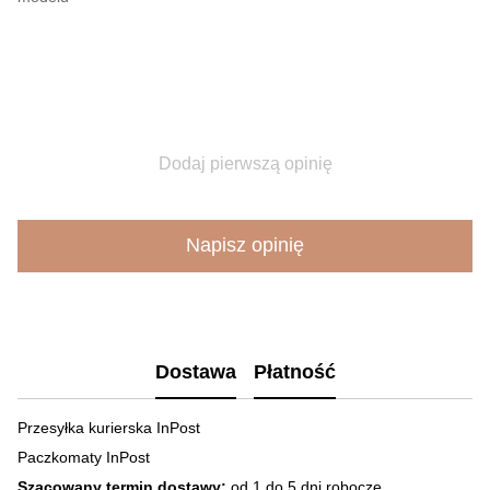
Dodaj pierwszą opinię
Napisz opinię
Dostawa
Płatność
Przesyłka kurierska InPost
Paczkomaty InPost
Szacowany termin dostawy:
od 1 do 5 dni robocze