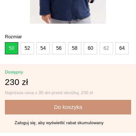
Rozmiar
50
52
54
56
58
60
62
64
Dostępny
230 zł
Najniższa cena z 30 dni przed obniżką:
230 zł
Do koszyka
Zaloguj się
, aby wyświetlić rabat skumulowany
%