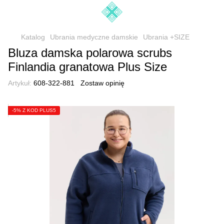
Katalog
Ubrania medyczne damskie
Ubrania +SIZE
Bluza damska polarowa scrubs
Finlandia granatowa Plus Size
Artykuł:
608-322-881
Zostaw opinię
-5% Z KOD PLUS5