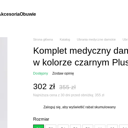
Akcesoria
Obuwie
Strona główna
Katalog
Ubrania medyczne damskie
Ubr
Komplet medyczny dam
w kolorze czarnym Plu
Dostępny
Zostaw opinię
302 zł
355 zł
Najniższa cena z 30 dni przed obniżką:
355 zł
Zaloguj się
, aby wyświetlić rabat skumulowany
%
Rozmiar