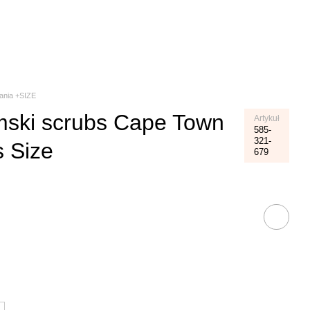
Koszyk
ania +SIZE
ski scrubs Cape Town
Artykuł
585-
321-
s Size
679