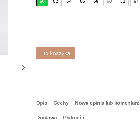
50
52
54
56
58
60
62
64
Do koszyka
Opis
Cechy
Nowa opinia lub komentarz
Dostawa
Płatność